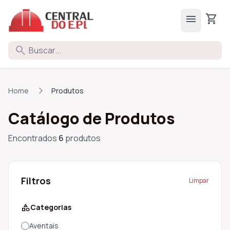
menu
shopping_cart
search
chevron_right
Home
Produtos
Catálogo de Produtos
Encontrados
6
produtos
Filtros
Limpar
category
Categorias
Aventais