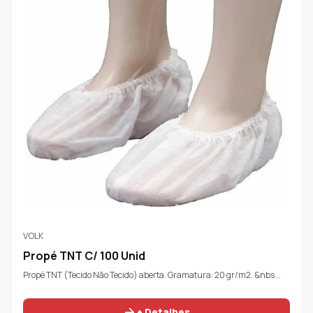
VOLK
Propé TNT C/ 100 Unid
Propé TNT (Tecido Não Tecido) aberta. Gramatura: 20 gr/m2. &nbs...
arrow_forward
+ Detalhes