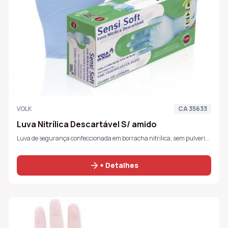
VOLK
CA 35633
Luva Nitrílica Descartável S/ amido
Luva de segurança confeccionada em borracha nitrílica, sem pulveri...
arrow_forward
+ Detalhes