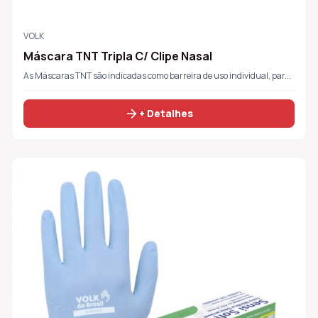
VOLK
Máscara TNT Tripla C/ Clipe Nasal
As Máscaras TNT são indicadas como barreira de uso individual, par...
arrow_forward
+ Detalhes