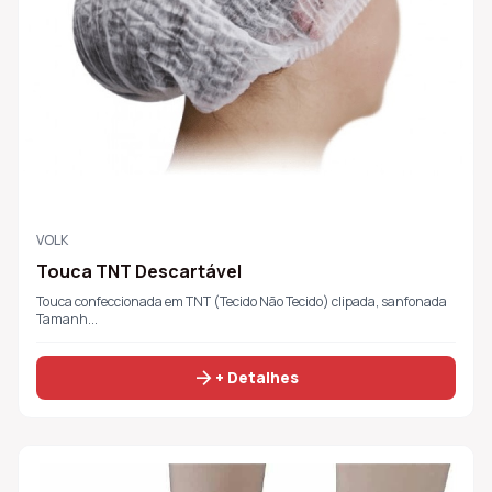
VOLK
Touca TNT Descartável
Touca confeccionada em TNT (Tecido Não Tecido) clipada, sanfonada
Tamanh...
arrow_forward
+ Detalhes