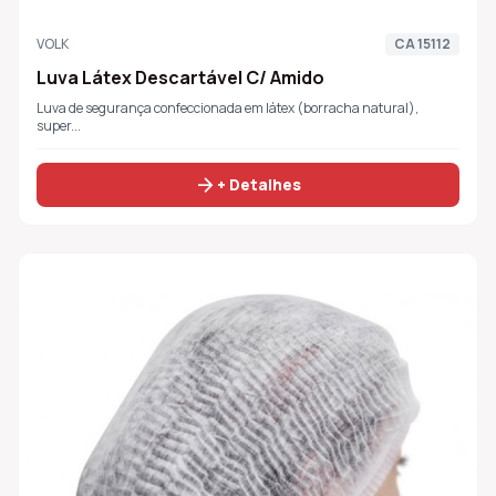
VOLK
CA 15112
Luva Látex Descartável C/ Amido
Luva de segurança confeccionada em látex (borracha natural),
super...
arrow_forward
+ Detalhes