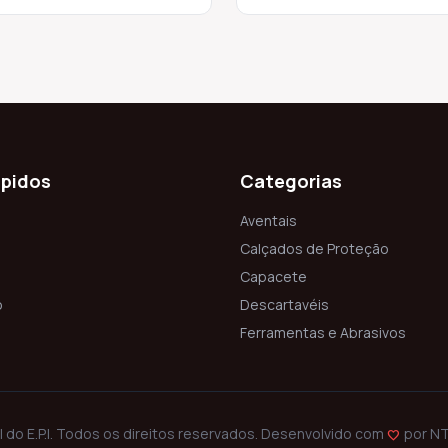
ápidos
Categorias
Aventais
Calçados de Proteção
Capacete
o
Descartavéis
Ferramentas e Abrasivos
 do E.P.I. Todos os direitos reservados. Desenvolvido com
por
NT
favorite