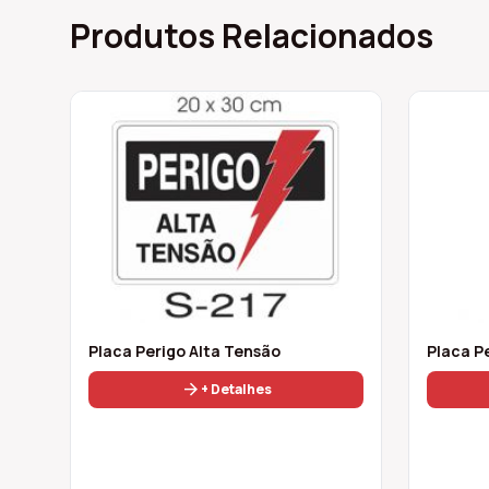
Produtos Relacionados
Placa Perigo Alta Tensão
Placa P
arrow_forward
+ Detalhes