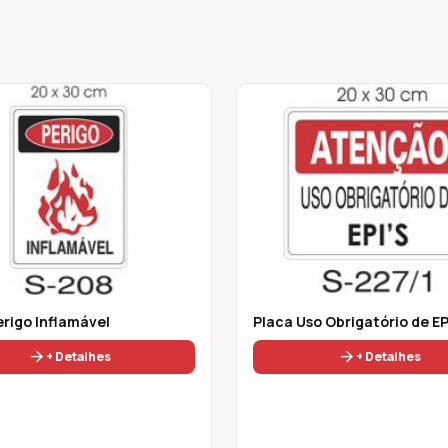
erigo Inflamável
Placa Uso Obrigatório de EP
arrow_forward
arrow_forward
+ Detalhes
+ Detalhes