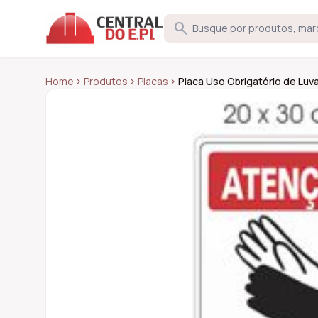
search
Home
Produtos
Placas
Placa Uso Obrigatório de Luv
chevron_right
chevron_right
chevron_right