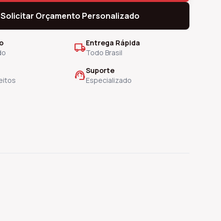
Solicitar Orçamento Personalizado
o
Entrega Rápida
local_shipping
do
Todo Brasil
Suporte
support_agent
eitos
Especializado