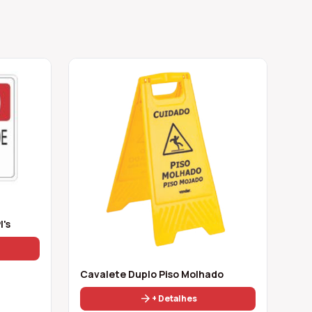
I's
Cavalete Duplo Piso Molhado
arrow_forward
+ Detalhes