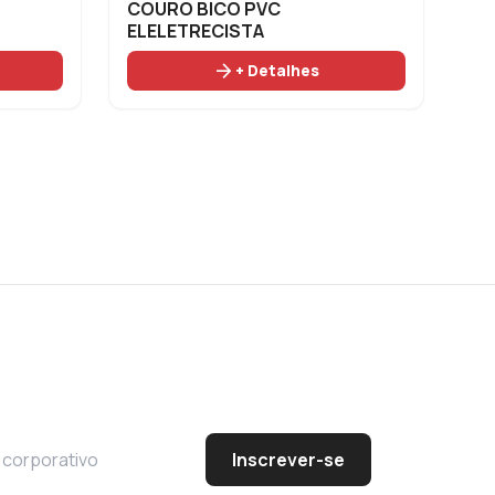
COURO BICO PVC
ELELETRECISTA
arrow_forward
+ Detalhes
Inscrever-se