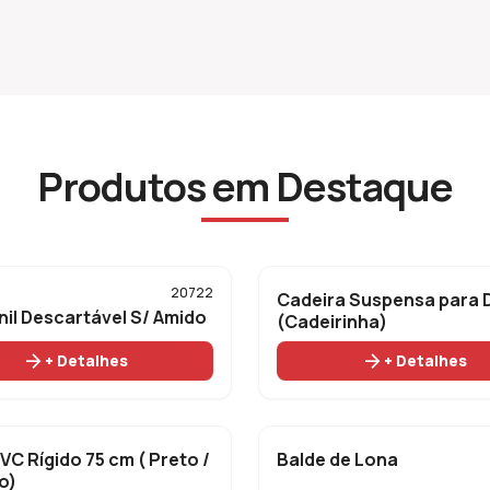
dos de Proteção
Capacete
os certificados
Equipamentos certificados
Produtos em Destaque
add_shopping_cart
20722
Cadeira Suspensa para 
nil Descartável S/ Amido
(Cadeirinha)
arrow_forward
arrow_forward
+ Detalhes
+ Detalhes
add_shopping_cart
C Rígido 75 cm ( Preto /
Balde de Lona
o)