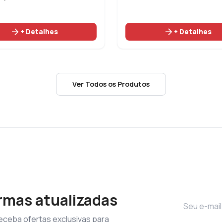
arrow_forward
arrow_forward
+ Detalhes
+ Detalhes
Ver Todos os Produtos
rmas atualizadas
receba ofertas exclusivas para