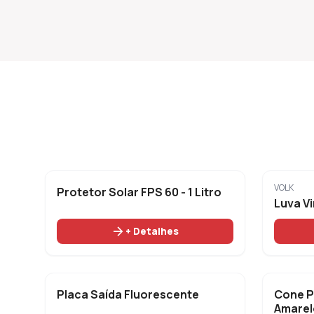
Aventais
Calça
Equipamentos certificados
Equipament
add_shopping_cart
VOLK
Protetor Solar FPS 60 - 1 Litro
Luva Vi
arrow_forward
+ Detalhes
add_shopping_cart
Placa Saída Fluorescente
Cone PV
Amarel