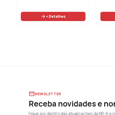
arrow_forward
+ Detalhes
mail
NEWSLETTER
Receba novidades e no
Fique por dentro das atualizações da NR-6 e 