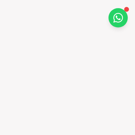
Contato
Rua Paulino Pedro Hermes, 465
Nossa Senhora do Rosário - São José - SC
(48) 3258-3258 / 99142-9166